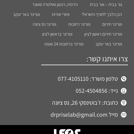
גור בבית – אור בבית
הדמיה, רנטגן ואולטרה סאונד
הכן כלבך לחורף הישראלי
אזורי שירות
וטרינר באר יעקב
וטרינר חירום
וטרינר רחובות
וטרינר נס ציונה
וטרינר חירום ראשון לציון
וטרינר בראשון לציון
וטרינר באר יעקב
וטרינר ברחובות 24 שעות
צרו איתנו קשר:
טלפון משרד: 077-4105110
נייד: 052-4504856
כתובת: ז׳בוטינסקי 26, נס ציונה
מייל drpriselab@gmail.com